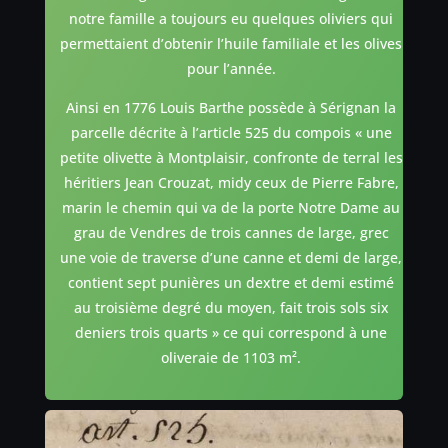
notre famille a toujours eu quelques oliviers qui
permettaient d’obtenir l’huile familiale et les olives
pour l’année.
Ainsi en 1776 Louis Barthe possède à Sérignan la
parcelle décrite à l’article 525 du compois « une
petite olivette à Montplaisir, confronte de terral les
héritiers Jean Crouzat, midy ceux de Pierre Fabre,
marin le chemin qui va de la porte Notre Dame au
grau de Vendres de trois cannes de large, grec
une voie de traverse d’une canne et demi de large,
contient sept punières un dextre et demi estimé
au troisième degré du moyen, fait trois sols six
deniers trois quarts » ce qui correspond à une
oliveraie de 1103 m².