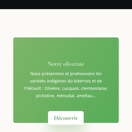
Notre oliveraie
Nous préservons et promouvons les
variétés indigènes du biterrois et de
l’Hérault : Olivière, Lucques, clermontaise,
picholine, ménudal, amellau…
Découvrir