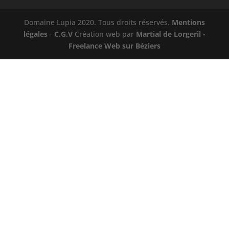
Domaine Lupia 2020. Tous droits réservés.
Mentions
légales
-
C.G.V
Création web par
Martial de Lorgeril -
Freelance Web sur Béziers