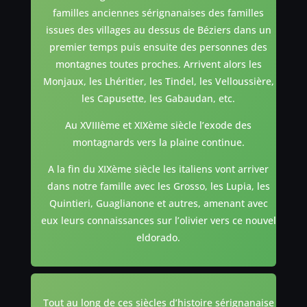
familles anciennes sérignanaises des familles
issues des villages au dessus de Béziers dans un
premier temps puis ensuite des personnes des
montagnes toutes proches. Arrivent alors les
Monjaux, les Lhéritier, les Tindel, les Velloussière,
les Capusette, les Gabaudan, etc.
Au XVIIIème et XIXème siècle l’exode des
montagnards vers la plaine continue.
A la fin du XIXème siècle les italiens vont arriver
dans notre famille avec les Grosso, les Lupia, les
Quintieri, Guaglianone et autres, amenant avec
eux leurs connaissances sur l’olivier vers ce nouvel
eldorado.
Tout au long de ces siècles d’histoire sérignanaise