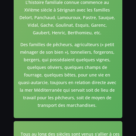
L’histoire familiale connue commence au
XVIème siècle à Sérignan avec les familles
Delort, Panchaud, Lamouroux, Pastre, Sauque,
Vidal, Gache, Goulinat, Esquis, Garenc,
Gaubert, Henric, Berthomieu, etc.
Des familles de pêcheurs, agriculteurs (« petit
ménager de son bien »), tonneliers, forgerons,
bergers, qui possédaient quelques vignes,
quelques oliviers, quelques champs de
fourrage, quelques bêtes, pour une vie en
quasi-autarcie, toujours en relation directe avec
la mer Méditerranée qui servait soit de lieu de
travail pour les pêcheurs, soit de moyen de
transport des marchandises.
Tous au long des siècles sont venus s’allier à ces