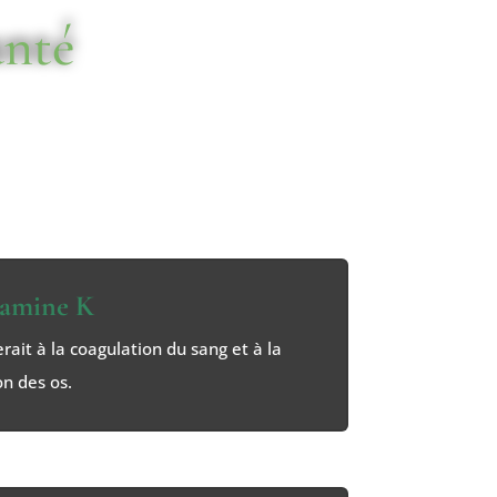
anté
t riche en acides gras insaturés et
tamine K
erait à la coagulation du sang et à la
n des os.