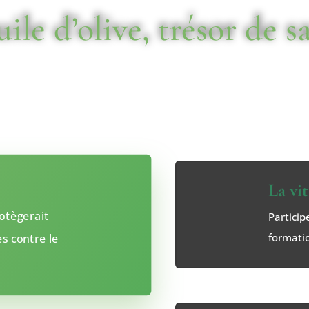
uile d’olive, trésor de s
ses qualités gustatives et sa diversité aromatique, es
source de vitamine E et K.
La vi
otègerait
Particip
formatio
es contre le