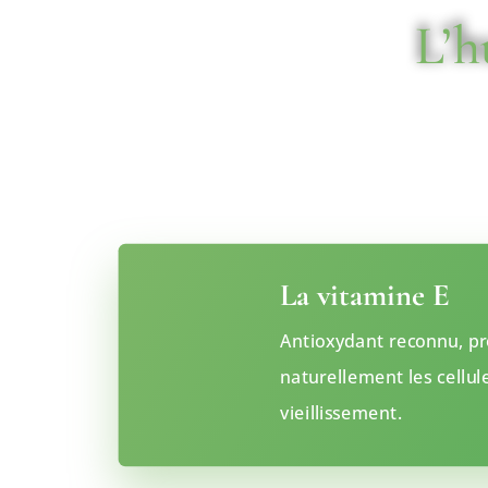
L’h
Cet or liquide surtout connu pour 
La vitamine E
Antioxydant reconnu, pr
naturellement les cellul
vieillissement.