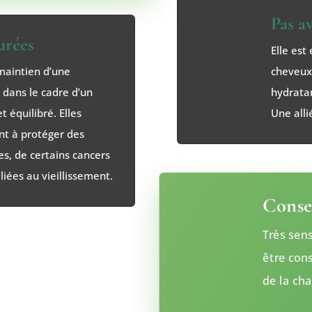
Pas a
urées
Elle est
 maintien d’une
cheveux,
dans le cadre d’un
hydratan
t équilibré. Elles
Une alli
nt à protéger des
es, de certains cancers
liées au vieillissement.
Conse
Très sens
être cons
de la cha