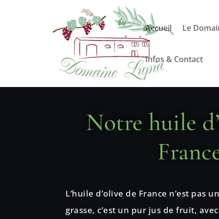
Accueil
Le Domai
[rev_slider alias="huile"][/rev_slider]
Infos & Contact
Notre huile d’
Franc
L’huile d’olive de France n’est pas 
grasse, c’est un pur jus de fruit, ave