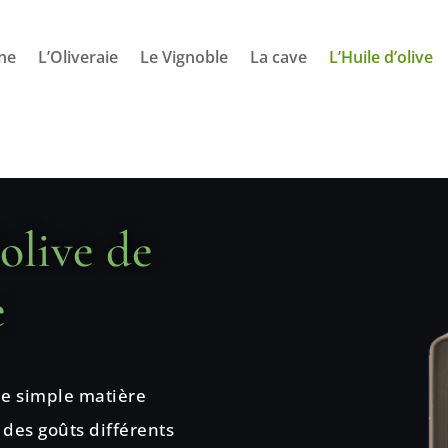
ne
L’Oliveraie
Le Vignoble
La cave
L’Huile d’olive
olive de
e
une simple matière
c des goûts différents