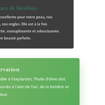
vare de bienfaits
 excellente pour notre peau, nos
 nos ongles. Elle est à la fois
te, assouplissante et adoucissante.
ée beauté parfaite.
rvation
ible à l’oxydation, l’huile d’olive doit
ervée à l’abri de l’air, de la lumière et
leur.