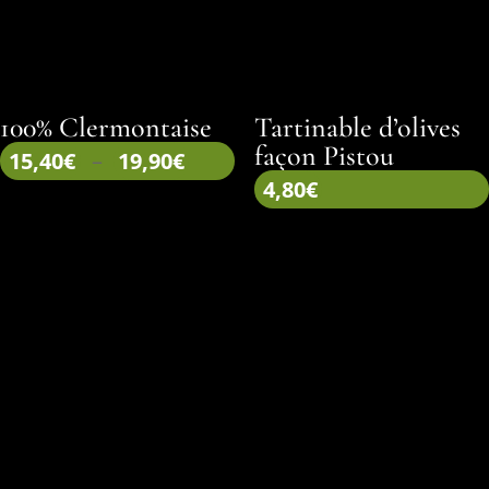
100% Clermontaise
Tartinable d’olives
façon Pistou
Plage
15,40
€
–
19,90
€
de
4,80
€
prix :
15,40€
à
19,90€