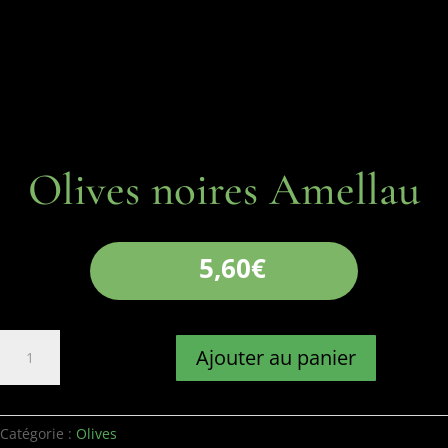
Olives noires Amellau
5,60
€
quantité
Ajouter au panier
de
Olives
noires
Amellau
Catégorie :
Olives