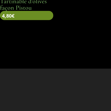
Tartinable d’olives
façon Pistou
4,80
€