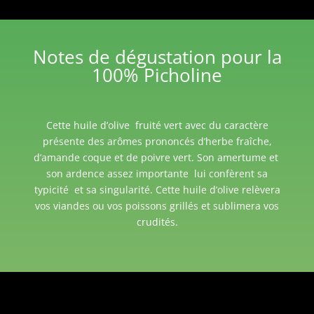
Notes de dégustation pour la
100% Picholine
Cette huile d’olive fruité vert avec du caractère
présente des arômes prononcés d’herbe fraîche,
d’amande coque et de poivre vert. Son amertume et
son ardence assez importante lui confèrent sa
typicité et sa singularité. Cette huile d’olive relèvera
vos viandes ou vos poissons grillés et sublimera vos
crudités.