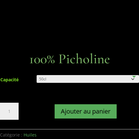
100% Picholine
Capacité
quantité
Ajouter au panier
de
100%
Picholine
Catégorie :
Huiles