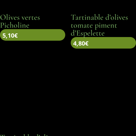
Olives vertes
Tartinable d’olives
Picholine
tomate piment
d’Espelette
5,10
€
4,80
€