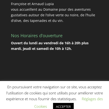
Françoise et Arnaud Lupia
vous accueillent au Domaine pour des aventures
gustatives autour de l’olive verte ou noire, de l’huile
d’olive, des tapenades et du vin.
Nos Horaires d’ouverture
Ouvert du lundi au vendredi de 16h à 20h plus
mardi, jeudi et samedi de 10h à 12h.
En poursuivant votre navigation sur ce site, vous acceptez
l'utilisation de cookies qui sont utilisés pour améliorer votre
Domaine Lupia 2020. Tous droits réservés.
Mentions
expérience et nous fournir des statistiques.
Réglages des
légales
-
C.G.V
Création web par
Martial de Lorgeril -
Cookies
ACCEPTER
Freelance Web sur Béziers