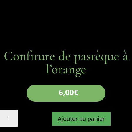
Confiture de pastèque à
l’orange
6,00
€
quantité
Ajouter au panier
de
Confiture